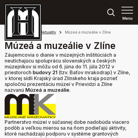
Menu
Hlavná stránka
Aktuality
Múzeá a muzeálie v Zlíne
Múzeá a muzeálie v Zlíne
Záujemcovia o dianie v múzejných inštitúciách a
neutíchajúcu spoluprácu slovenských a českých
múzejníkov si môžu od 6. júna do 11. júla 2012 v
priestoroch
budovy 21
(tzv. Baťov mrakodrap) v Zlíne,
v ktorej sídli Krajský úrad Zlínskeho kraja pozrieť
spoločnú prezentáciu múzeí v Prievidzi a Zlíne
nazvanú
Múzeá a muzeálie
.
Partnerstvo múzeí v súčasnej dobe nadobúda viacero
podôb a veľkou mierou sa na ňom podieľajú aktivity,
ktoré nachádzajú podporu v systéme grantových