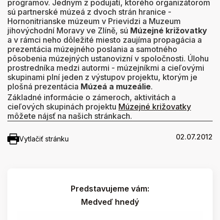
programov. Jedným z podujatí, ktorého organizátorom
sú partnerské múzeá z dvoch strán hranice -
Hornonitrianske múzeum v Prievidzi a Muzeum
jihovýchodní Moravy ve Zlíně, sú
Múzejné križovatky
a v rámci neho dôležité miesto zaujíma propagácia a
prezentácia múzejného poslania a samotného
pôsobenia múzejných ustanovizní v spoločnosti. Úlohu
prostredníka medzi autormi - múzejníkmi a cieľovými
skupinami plní jeden z výstupov projektu, ktorým je
plošná prezentácia
Múzeá a muzeálie
.
Základné informácie o zámeroch, aktivitách a
cieľových skupinách projektu
Múzejné križovatky
môžete nájsť na našich stránkach.
02.07.2012
Vytlačiť stránku
Predstavujeme vám:
Medveď hnedý