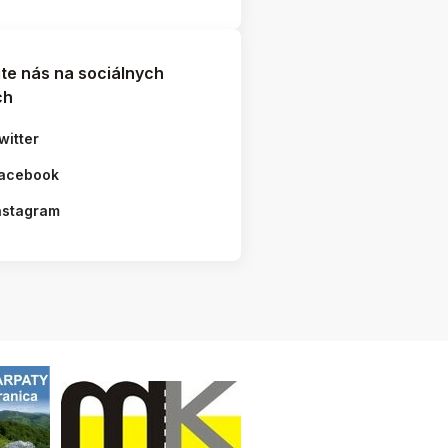
jte nás na sociálnych
ch
witter
acebook
nstagram