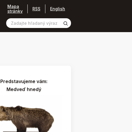
Mapa
RSS
English
stránky
Predstavujeme vám:
Medveď hnedý