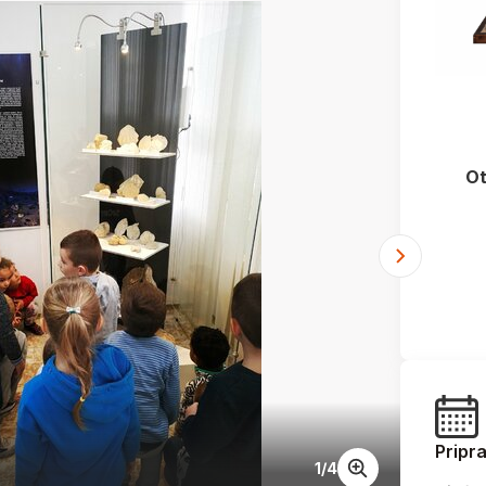
Ot
Pripr
1
/
4
Keď bo