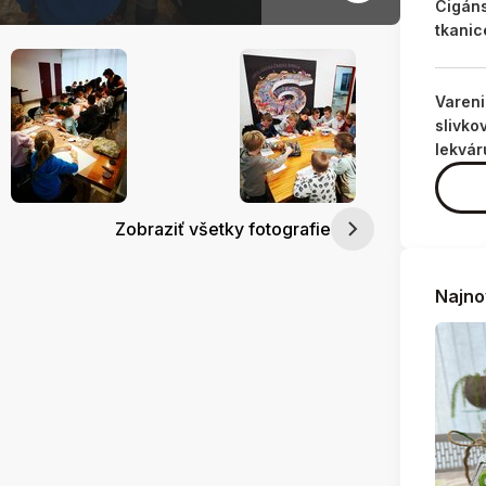
Cigán
tkanic
Varen
slivko
lekvár
Zobraziť všetky fotografie
Najno