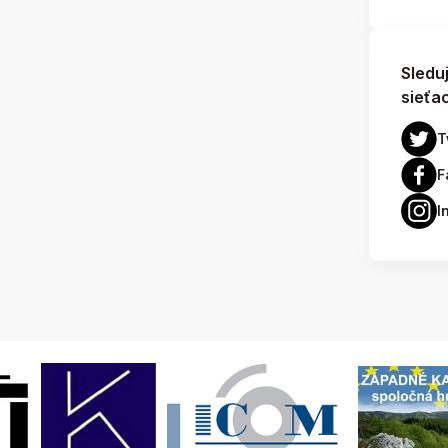
Sledu
sieťa
T
F
I