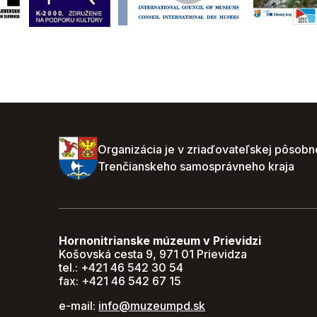
Organizácia je v zriaďovateľskej pôsobn
Trenčianskeho samosprávneho kraja
Hornonitrianske múzeum v Prievidzi
Košovská cesta 9, 971 01 Prievidza
tel.: +421 46 542 30 54
fax: +421 46 542 67 15
e-mail:
info@muzeumpd.sk