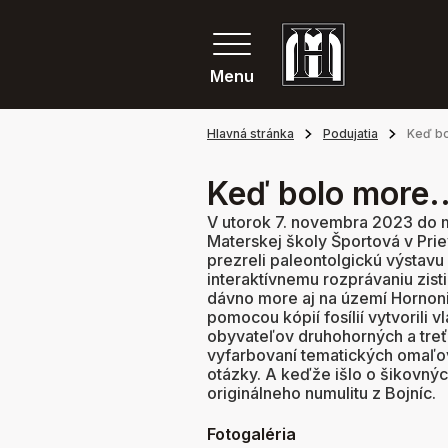
Menu
Hlavná stránka
Podujatia
Keď bo
Keď bolo more..
V utorok 7. novembra 2023 do m
Materskej školy Športová v Pri
prezreli paleontolgickú výstavu
interaktívnemu rozprávaniu zist
dávno more aj na území Hornonitr
pomocou kópií fosílií vytvorili v
obyvateľov druhohorných a treť
vyfarbovaní tematických omaľov
otázky. A keďže išlo o šikovnýc
originálneho numulitu z Bojníc.
Fotogaléria