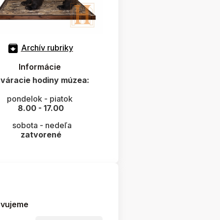
Archív rubriky
Informácie
váracie hodiny múzea:
pondelok - piatok
8.00 - 17.00
sobota - nedeľa
zatvorené
avujeme
lo more... (7.11.2023)