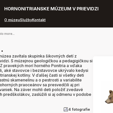
HORNONITRIANSKE MÚZEUM V PRIEVIDZI
O múzeu
Služby
Kontakt
lo more...
.
úzea zavítala skupinka šikovných detí z
evidzi. S múzejnou geologičkou a pedagigičkou si
 Z pravekých morí horného Ponitria a vďaka
ili, aké stavovce i bezstavovce ukrývalo kedysi
ianskej kotliny. V ďalšej časti si všetky deti
lastnú skamenelinu a o pestrosti a variabilite
ohorných praoceánov sa presvedčili aj pri
aniek. Na záver mohli deti položiť zvedavé
h predškolákov, zaslúžili si aj odmenu v podobe
4 fotografie